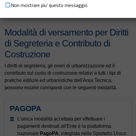
Enti Locali ed Amministrazioni dello Stato.
Non mostrare piu' questo messaggio
Modalità di versamento per Diritti
di Segreteria e Contributo di
Costruzione
I diritti di segreteria, gli oneri di urbanizzazione ed il
contributo sul costo di costruzione relativi a tutti i tipi di
pratiche edilizie ed urbanistiche dell'Area Tecnica,
possono essere corrisposti con le seguenti modalità.
PAGOPA
L'unica modalità accettata per effettuare i
pagamenti destinati all'Ente è la piattaforma
nazionale
PagoPA
, integrata nello Sportello Unico