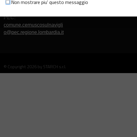
Non mostrare piu' questo messaggio
Dichiarazione di accessibilità
sottosezione
2
PEC:
comune.cernuscosulnavigli
o@pec.regione.lombardia.it
©
Copyright 2026 by STARCH s.r.l.